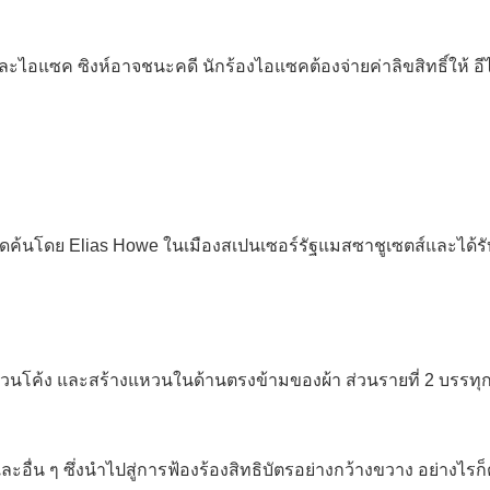
ละไอแซค ซิงห์อาจชนะคดี นักร้องไอแซคต้องจ่ายค่าลิขสิทธิ์ให้ อีไล
กคิดค้นโดย Elias Howe ในเมืองสเปนเซอร์รัฐแมสซาชูเซตส์และได้รั
วส่วนโค้ง และสร้างแหวนในด้านตรงข้ามของผ้า ส่วนรายที่ 2 บรรทุก
่น ๆ ซึ่งนำไปสู่การฟ้องร้องสิทธิบัตรอย่างกว้างขวาง อย่างไรก็ต