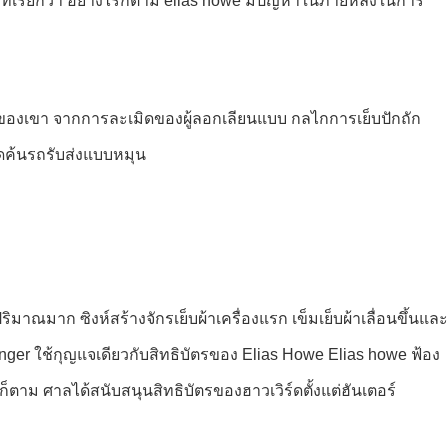
ล็อกที่เรียกว่า อย่างไรก็ตาม elias howe มีปัญหาในภายหลังในการ
รของเขา จากการละเมิดของผู้ลอกเลียนแบบ กลไกการเย็บปักถัก
ดค้นรถรับส่งแบบหมุน
ิมาณมาก ซิงห์สร้างจักรเย็บผ้าเครื่องแรก เข็มเย็บผ้าเลื่อนขึ้นและ
Singer ใช้กุญแจเดียวกับสิทธิบัตรของ Elias Howe Elias howe ฟ้อง
ตาม ศาลได้สนับสนุนสิทธิบัตรของฮาวเวิร์ดตั้งแต่ฮันเตอร์