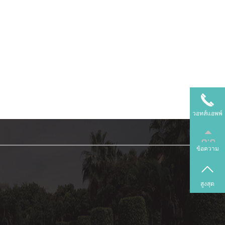
วอทส์แอพพ์
ข้อความ
สูงสุด