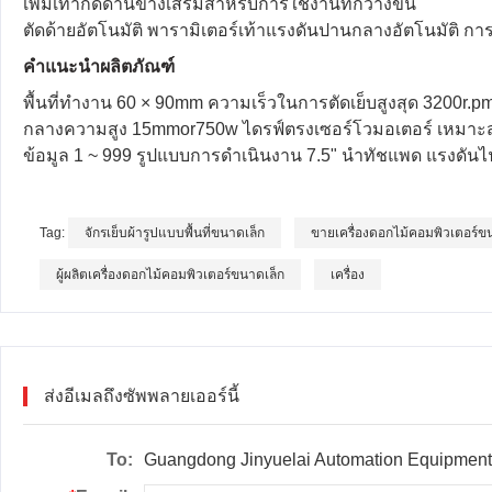
เพิ่มเท้ากดด้านข้างเสริมสำหรับการใช้งานที่กว้างขึ้น
ตัดด้ายอัตโนมัติ พารามิเตอร์เท้าแรงดันปานกลางอัตโนมัติ กา
คำแนะนำผลิตภัณฑ์
พื้นที่ทำงาน 60 × 90mm ความเร็วในการตัดเย็บสูงสุด 3200r.pm
กลางความสูง 15mmor750w ไดรฟ์ตรงเซอร์โวมอเตอร์ เหมาะสำ
ข้อมูล 1 ~ 999 รูปแบบการดำเนินงาน 7.5" นำทัชแพด แรงดันไ
Tag:
จักรเย็บผ้ารูปแบบพื้นที่ขนาดเล็ก
ขายเครื่องดอกไม้คอมพิวเตอร์ข
ผู้ผลิตเครื่องดอกไม้คอมพิวเตอร์ขนาดเล็ก
เครื่อง
ส่งอีเมลถึงซัพพลายเออร์นี้
To:
Guangdong Jinyuelai Automation Equipment 