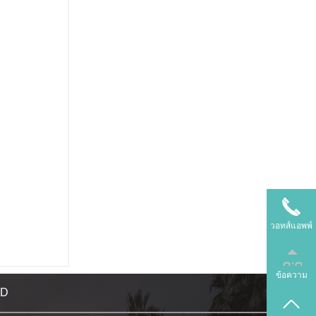
วอทส์แอพพ์
ข้อความ
TD